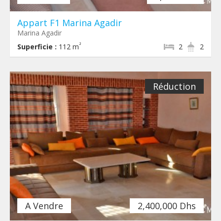
Appart F1 Marina Agadir
Marina Agadir
²
Superficie :
112 m
2
2
Réduction
A Vendre
2,400,000 Dhs