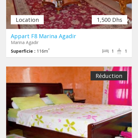
Location
1,500 Dhs
Appart F8 Marina Agadir
Marina Agadir
²
Superficie :
116m
1
1
Réduction