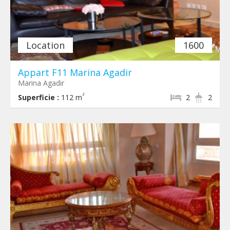
Location
1600
Appart F11 Marina Agadir
Marina Agadir
²
Superficie :
112 m
2
2