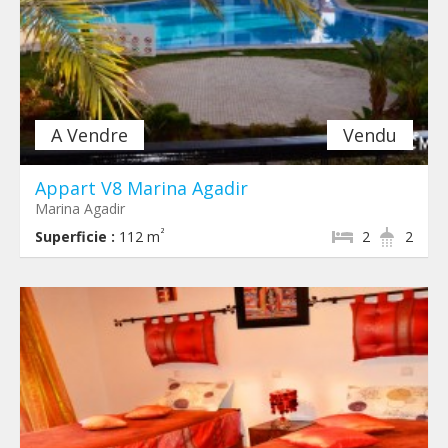
A Vendre
Vendu
Appart V8 Marina Agadir
Marina Agadir
²
Superficie :
112 m
2
2