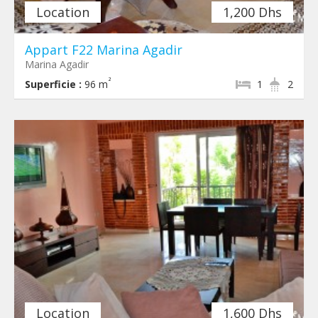
Location
1,200 Dhs
Appart F22 Marina Agadir
Marina Agadir
²
Superficie :
96 m
1
2
Location
1,600 Dhs