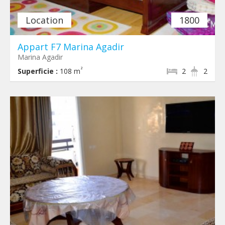
Location
1800
Appart F7 Marina Agadir
Marina Agadir
²
Superficie :
108 m
2
2