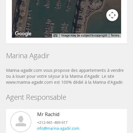
Image may be subject to copyright
Terms
poses only
For development purposes only
For develo
Marina Agadir
Marina-agadir.com vous propose des appartements à vendre
ou à louer pour votre séjour à la Marina d'Agadir. Le site
www.marina-agadir.com est 100% dédié à la Marina d'Agadir.
Agent Responsable
Mr Rachid
+212-661-489-617
info@marina-agadir.com