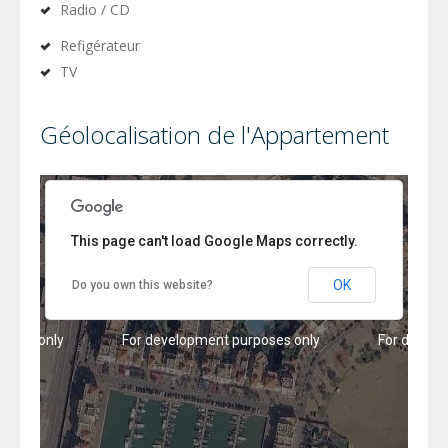
Radio / CD
Refigérateur
TV
poses only
For development purposes only
For develo
Géolocalisation de l'Appartement
This page can't load Google Maps correctly.
OK
Do you own this website?
poses only
For development purposes only
For develo