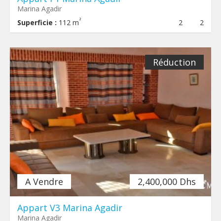
Marina Agadir
²
Superficie :
112 m
2
2
Réduction
A Vendre
2,400,000 Dhs
Appart V3 Marina Agadir
Marina Agadir