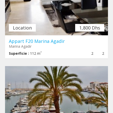
Location
1,800 Dhs
Appart F20 Marina Agadir
Marina Agadir
²
Superficie :
112 m
2
2