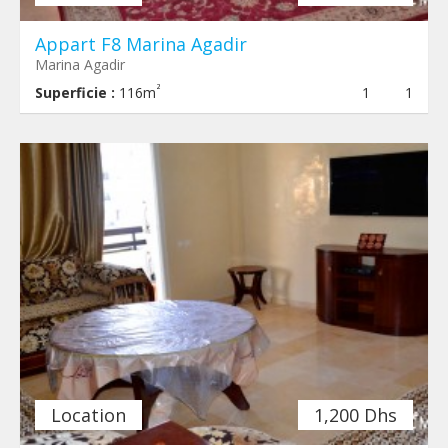
Appart F8 Marina Agadir
Marina Agadir
²
Superficie :
116m
1
1
Location
1,200 Dhs