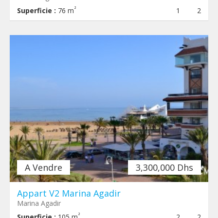
²
Superficie :
76 m
1
2
A Vendre
3,300,000 Dhs
Appart V2 Marina Agadir
Marina Agadir
²
Superficie :
105 m
2
2