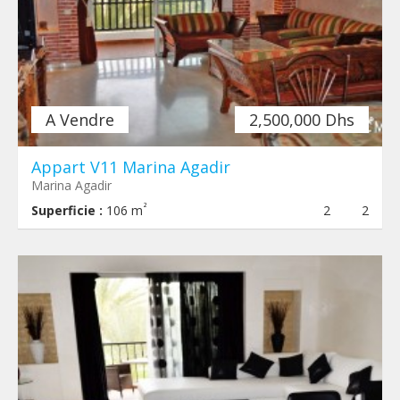
A Vendre
2,500,000 Dhs
Appart V11 Marina Agadir
Marina Agadir
²
Superficie :
106 m
2
2