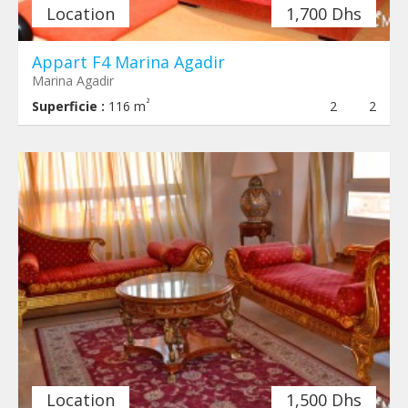
Location
1,700 Dhs
Appart F4 Marina Agadir
Marina Agadir
²
Superficie :
116 m
2
2
Location
1,500 Dhs