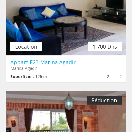
Location
1,700 Dhs
Appart F23 Marina Agadir
Marina Agadir
²
Superficie :
126 m
2
2
Réduction