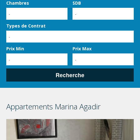
Chambres
SDB
-
-
Types de Contrat
-
Prix Min
Prix Max
-
-
Recherche
Appartements Marina Agadir