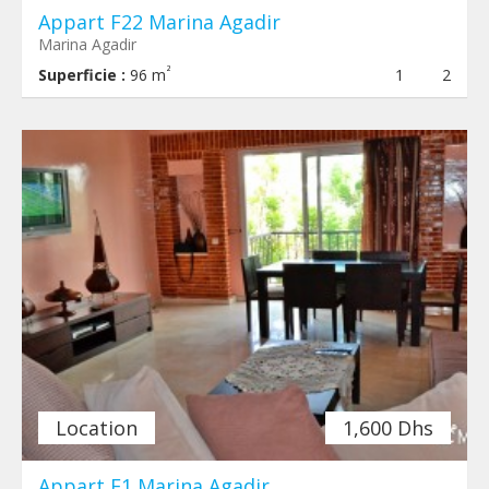
Appart F22 Marina Agadir
Marina Agadir
²
Superficie :
96 m
1
2
Location
1,600 Dhs
Appart F1 Marina Agadir