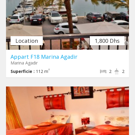
Location
1,800 Dhs
Appart F18 Marina Agadir
Marina Agadir
²
Superficie :
112 m
2
2