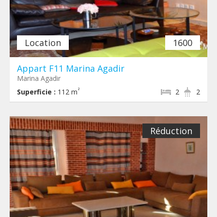
Location
1600
Appart F11 Marina Agadir
Marina Agadir
²
Superficie :
112 m
2
2
Réduction