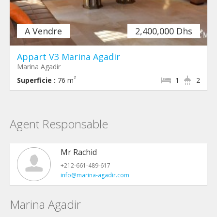
A Vendre
2,400,000 Dhs
Appart V3 Marina Agadir
Marina Agadir
²
Superficie :
76 m
1
2
Agent Responsable
Mr Rachid
+212-661-489-617
info@marina-agadir.com
Marina Agadir